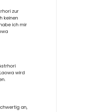
hori zur 
h keinen 
 habe ich mir 
aowa 
strhori 
 Laowa wird 
en.
ochwertig an, 