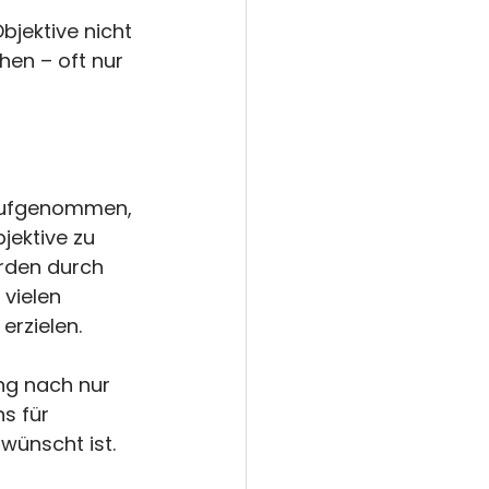
jektive nicht 
en – oft nur 
 aufgenommen, 
jektive zu 
urden durch 
vielen 
erzielen.
ng nach nur 
s für 
rwünscht ist.