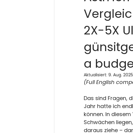
Verglei
2X-5X Ul
günsitge
a budge
Aktualisiert:
9. Aug. 2025
(Full English com
Das sind Fragen, d
Jahr hatte ich end
können. In diesem 
Schwächen liegen, 
daraus ziehe – dam