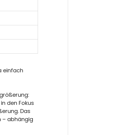
a einfach 
rgrößerung: 
in den Fokus 
ßerung. Das 
 – abhängig 