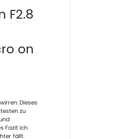
 F2.8
cro on
irren. Dieses 
 testen zu 
und 
 Fazit ich 
er fällt.